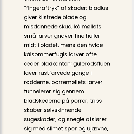
“fingeraftryk” af skader: bladlus
giver klistrede blade og
misdannede skud; kålmøllets
små larver gnaver fine huller
midt i bladet, mens den hvide
kålsommerfugls larver ofte
æder bladkanten; gulerodsfluen
laver rustfarvede gange i
rødderne, porremøllets larver
tunnel­erer sig gennem
bladskederne på porrer; trips
skaber sølvskinnende
sugeskader, og snegle afslører
sig med slimet spor og ujævne,