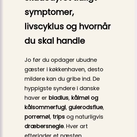
symptomer,
livscyklus og hvornår
du skal handle
Jo før du opdager ubudne
gæster i køkkenhaven, desto
mildere kan du gribe ind. De
hyppigste syndere i danske
haver er
bladlus
,
kålmøl og
kålsommerfugl
,
gulerodsflue
,
porremøl
,
trips
og naturligvis
dræbersnegle
. Hver art
efterlader et næsten