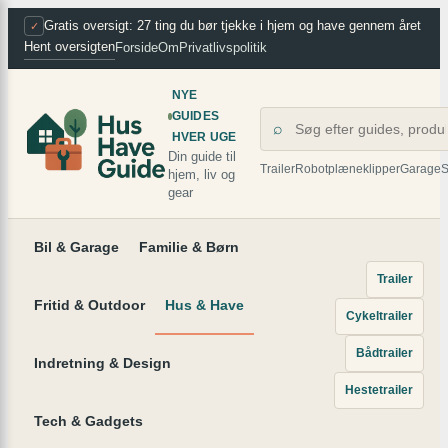
×
Spring
Gratis oversigt: 27 ting du bør tjekke i hjem og have gennem året
✓
Hent oversigten
Forside
Om
Privatlivspolitik
til
indhold
NYE
GUIDES
⌕
HVER UGE
Din guide til
Trailer
Robotplæneklipper
Garage
S
hjem, liv og
gear
Bil & Garage
Familie & Børn
Trailer
Fritid & Outdoor
Hus & Have
Cykeltrailer
Bådtrailer
Indretning & Design
Hestetrailer
Tech & Gadgets