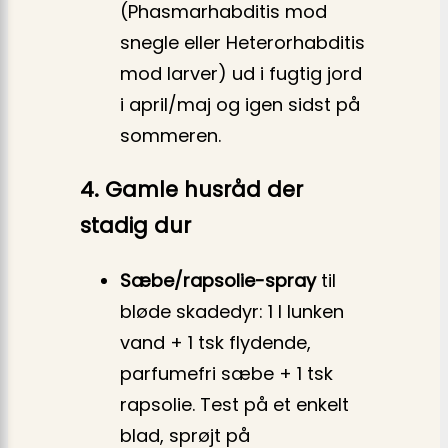
(Phasmarhabditis mod
snegle eller Heterorhabditis
mod larver) ud i fugtig jord
i april/maj og igen sidst på
sommeren.
4. Gamle husråd der
stadig dur
Sæbe/rapsolie-spray
til
bløde skadedyr: 1 l lunken
vand + 1 tsk flydende,
parfume­­fri sæbe + 1 tsk
rapsolie. Test på et enkelt
blad, sprøjt på