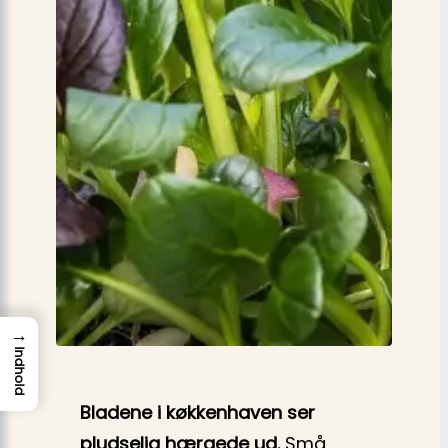
→
Indhold
Bladene i køkkenhaven ser
pludselig hærgede ud.
Små,