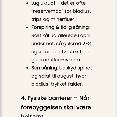
Lug ukrudt – det er ofte
“reservemad” for bladlus,
trips og minerfluer.
Forspiring & tidlig såning:
Sæt kål ud allerede i april
under net; så gulerod 2-3
uger før den første store
gulerodsflue-sværm.
Sen såning:
Udskyd spinat
og salat til august, hvor
bladlus-trykket falder.
4. Fysiske barrierer – Når
forebyggelsen skal være
helt tæt