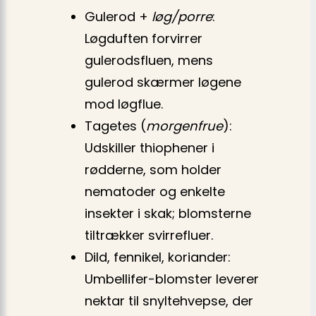
Gulerod +
løg/porre
:
Løgduften forvirrer
gulerodsfluen, mens
gulerod skærmer løgene
mod løgflue.
Tagetes (
morgenfrue
):
Udskiller thiophener i
rødderne, som holder
nematoder og enkelte
insekter i skak; blomsterne
tiltrækker svirrefluer.
Dild, fennikel, koriander:
Umbellifer-blomster leverer
nektar til snyltehvepse, der