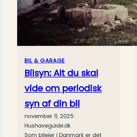
BIL & GARAGE
Bilsyn: Alt du skal
vide om periodisk
syn af din bil
november 11, 2025
•
Hushaveguide.dk
Som bilejer i Danmark er det