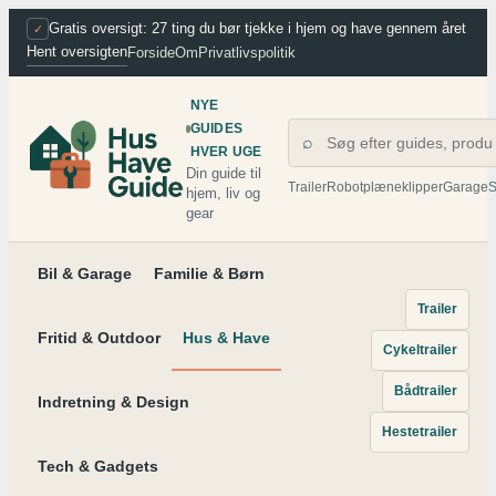
Spring
Gratis oversigt: 27 ting du bør tjekke i hjem og have gennem året
✓
Hent oversigten
Forside
Om
Privatlivspolitik
til
indhold
NYE
GUIDES
⌕
HVER UGE
Din guide til
Trailer
Robotplæneklipper
Garage
S
hjem, liv og
gear
Bil & Garage
Familie & Børn
Trailer
Fritid & Outdoor
Hus & Have
Cykeltrailer
Bådtrailer
Indretning & Design
Hestetrailer
Tech & Gadgets