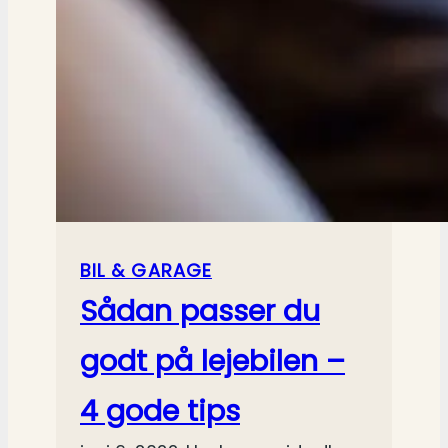
BIL & GARAGE
Sådan passer du
godt på lejebilen –
4 gode tips