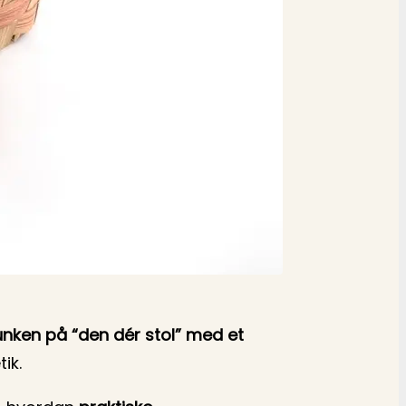
unken på “den dér stol” med et
ik.