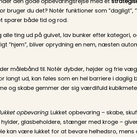
gynder den gode opbevaringsrejse med et
strategis
r bruger du det? Notér funktioner som ”dagligt”, ”
t sparer både tid og rod.
g alle ting ud på gulvet, lav bunker efter kategori, 
rligt ”hjem”, bliver oprydning en nem, næsten auto
 der målebånd til. Notér dybder, højder og frie væg
or langt ud, kan føles som en hel barriere i dagli
e og skabe gemmer der sig værdifuld kubikmeter, 
lukket opbevaring
. Lukket opbevaring – skabe, skuff
 hylder, glasbeholdere, stænger med kroge – giver
ele kan være lukket for at bevare helhedsro, mens 