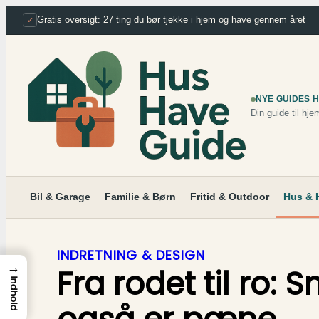
Spring
Gratis oversigt: 27 ting du bør tjekke i hjem og have gennem året
✓
til
indhold
NYE GUIDES 
Din guide til hje
Bil & Garage
Familie & Børn
Fritid & Outdoor
Hus & 
INDRETNING & DESIGN
→
Fra rodet til ro:
Indhold