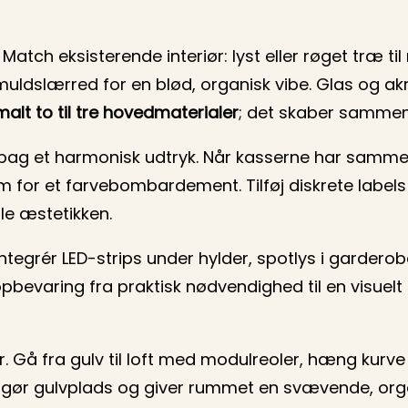
tch eksisterende interiør: lyst eller røget træ til 
 bomuldslærred for en blød, organisk vibe. Glas og a
alt to til tre hovedmaterialer
; det skaber sammen
ag et harmonisk udtryk. Når kasserne har samme 
m for et farvebombardement. Tilføj diskrete labels e
æle æstetikken.
Integrér LED-strips under hylder, spotlys i garder
pbevaring fra praktisk nødvendighed til en visuelt
er. Gå fra gulv til loft med modulreoler, hæng ku
t frigør gulvplads og giver rummet en svævende, orga