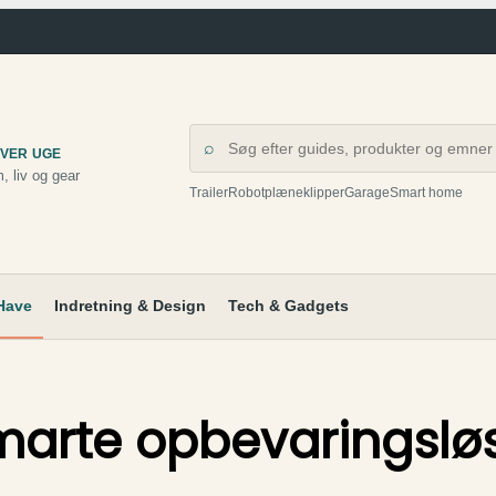
⌕
HVER UGE
m, liv og gear
Trailer
Robotplæneklipper
Garage
Smart home
Have
Indretning & Design
Tech & Gadgets
 Smarte opbevaringslø