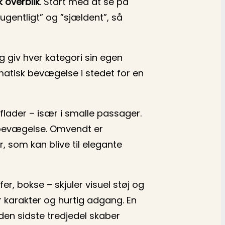
k overblik
. Start med at se på
ugentligt” og ”sjældent”, så
og giv hver kategori sin egen
matisk bevægelse i stedet for en
flader – især i smalle passager.
g bevægelse. Omvendt er
som kan blive til elegante
er, bokse – skjuler visuel støj og
 karakter og hurtig adgang. En
den sidste tredjedel skaber