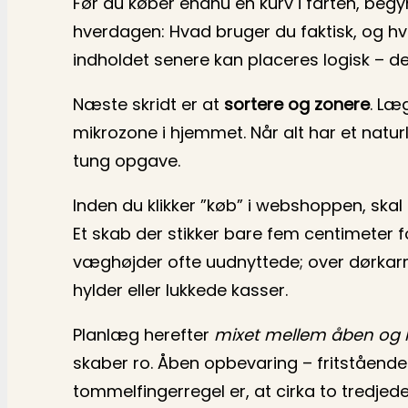
Før du køber endnu en kurv i farten, be
hverdagen: Hvad bruger du faktisk, og hvo
indholdet senere kan placeres logisk – de
Næste skridt er at
sortere og zonere
. Læ
mikrozone i hjemmet. Når alt har et natu
tung opgave.
Inden du klikker ”køb” i webshoppen, skal
Et skab der stikker bare fem centimeter f
væghøjder ofte uudnyttede; over dørkarm
hylder eller lukkede kasser.
Planlæg herefter
mixet mellem åben og 
skaber ro. Åben opbevaring – fritstående
tommelfingerregel er, at cirka to tredjed