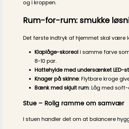
og i kroppen.
Rum-for-rum: smukke løsni
Det første indtryk af hjemmet skal være l
Klaplåge-skoreol
i samme farve som 
8-10 par.
Hattehylde med undersænket LED-st
Knager på skinne
: Flytbare kroge giv
Bænk med skjult rum
: Låg med soft-
Stue – Rolig ramme om samvær
I stuen handler det om at balancere hygg