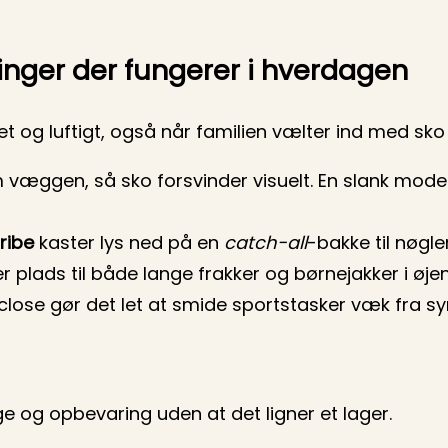
nger der fungerer i hverdagen
et og luftigt, også når familien vælter ind med sko
væggen, så sko forsvinder visuelt. En slank mode
ribe
kaster lys ned på en
catch-all
-bakke til nøgler
er plads til både lange frakker og børnejakker i øje
close gør det let at smide sportstasker væk fra syn
e og opbevaring uden at det ligner et lager.