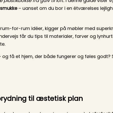
lastikbokse fra gulv til loft.
I denne guide viser v
smukke
– uanset om du bor i en étværelses lejlighed
å rum-for-rum idéer, kigger på møbler med superkr
Undervejs får du tips til materialer, farver og lynhur
te.
 og få et hjem, der både fungerer og føles godt? S
rydning til æstetisk plan