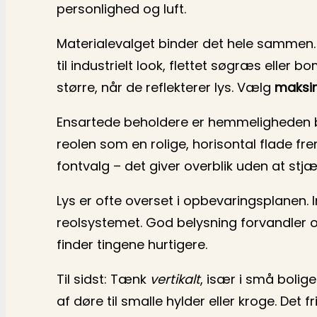
personlighed og luft.
Materialevalget binder det hele sammen. Ma
til industrielt look, flettet søgræs eller
større, når de reflekterer lys. Vælg
maksim
Ensartede beholdere er hemmeligheden b
reolen som en rolige, horisontal flade fre
fontvalg – det giver overblik uden at stj
Lys er ofte overset i opbevaringsplanen. 
reolsystemet. God belysning forvandler o
finder tingene hurtigere.
Til sidst: Tænk
vertikalt
, især i små bolig
af døre til smalle hylder eller kroge. De