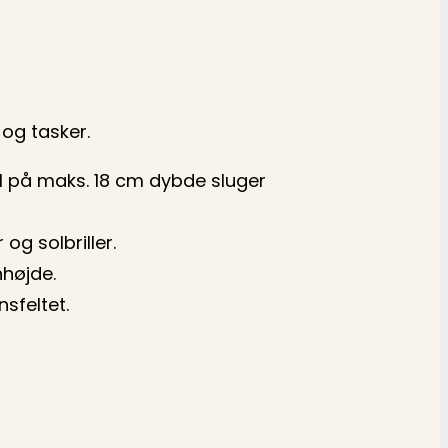
 og tasker.
l på maks. 18 cm dybde sluger
 og solbriller.
nhøjde.
sfeltet.