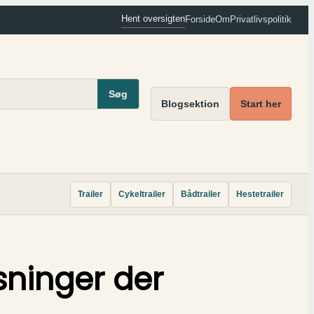
Hent oversigten
Forside
Om
Privatlivspolitik
Søg
Blogsektion
Start her
Trailer
Cykeltrailer
Bådtrailer
Hestetrailer
sninger der