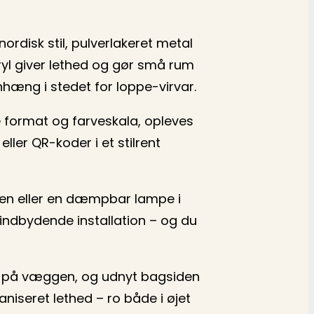
nordisk stil, pulverlakeret metal
kryl giver lethed og gør små rum
hæng i stedet for loppe-virvar.
format og farveskala, opleves
ller QR-koder i et stilrent
oben eller en dæmpbar lampe i
 indbydende installation – og du
rve på væggen, og udnyt bagsiden
niseret lethed – ro både i øjet