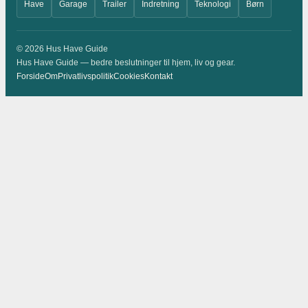
Have
Garage
Trailer
Indretning
Teknologi
Børn
© 2026 Hus Have Guide
Hus Have Guide — bedre beslutninger til hjem, liv og gear.
Forside
Om
Privatlivspolitik
Cookies
Kontakt