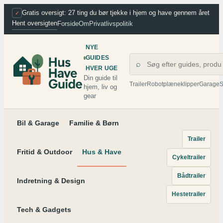
Spring
Gratis oversigt: 27 ting du bør tjekke i hjem og have gennem året
✓
Hent oversigten
Forside
Om
Privatlivspolitik
til
indhold
NYE
GUIDES
⌕
HVER UGE
Din guide til
Trailer
Robotplæneklipper
Garage
S
hjem, liv og
gear
Bil & Garage
Familie & Børn
Trailer
Fritid & Outdoor
Hus & Have
Cykeltrailer
Bådtrailer
Indretning & Design
Hestetrailer
Tech & Gadgets