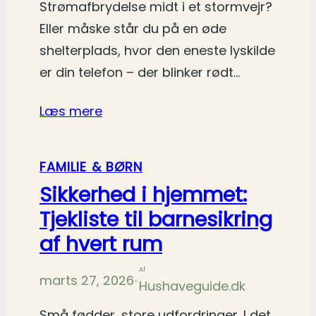
Strømafbrydelse midt i et stormvejr?
Eller måske står du på en øde
shelterplads, hvor den eneste lyskilde
er din telefon – der blinker rødt…
Læs mere
FAMILIE & BØRN
Sikkerhed i hjemmet:
Tjekliste til barnesikring
af hvert rum
Af
marts 27, 2026
•
Hushaveguide.dk
Små fødder, store udfordringer. I det