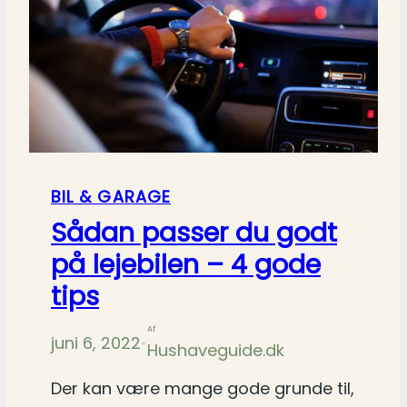
BIL & GARAGE
Sådan passer du godt
på lejebilen – 4 gode
tips
Af
juni 6, 2022
•
Hushaveguide.dk
Der kan være mange gode grunde til,