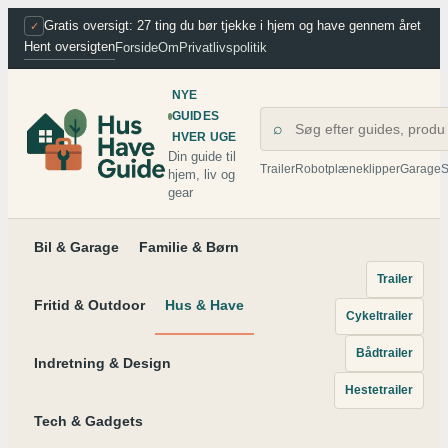
Spring
Gratis oversigt: 27 ting du bør tjekke i hjem og have gennem året
✓
Hent oversigten
Forside
Om
Privatlivspolitik
til
indhold
NYE
GUIDES
⌕
HVER UGE
Din guide til
Trailer
Robotplæneklipper
Garage
S
hjem, liv og
gear
Bil & Garage
Familie & Børn
Trailer
Fritid & Outdoor
Hus & Have
Cykeltrailer
Bådtrailer
Indretning & Design
Hestetrailer
Tech & Gadgets