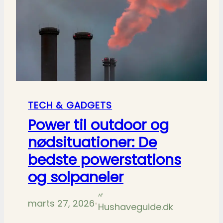
TECH & GADGETS
Power til outdoor og
nødsituationer: De
bedste powerstations
og solpaneler
Af
marts 27, 2026
•
Hushaveguide.dk