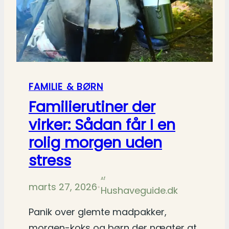
FAMILIE & BØRN
Familierutiner der
virker: Sådan får I en
rolig morgen uden
stress
Af
marts 27, 2026
•
Hushaveguide.dk
Panik over glemte madpakker,
morgen-koks og børn der nægter at